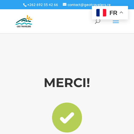
+262 692 55 42 66
contact@geotravelers.re
FR
MERCI!