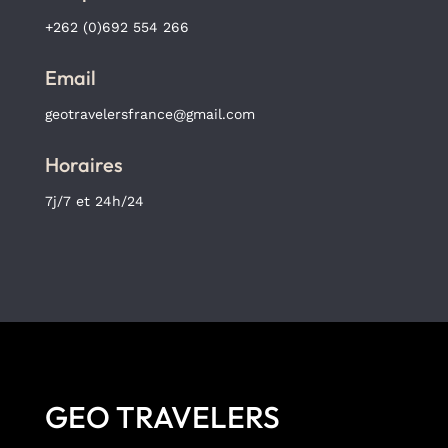
+262 (0)692 554 266
Email
geotravelersfrance@gmail.com
Horaires
7j/7 et 24h/24
GEO TRAVELERS