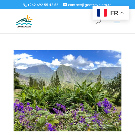
+262 692 55 42 66
contact@geotravelers.re
FR